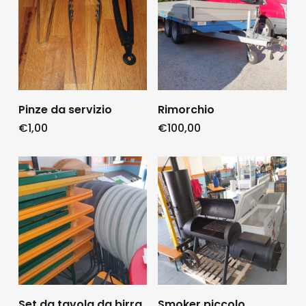
Pinze da servizio
Rimorchio
€
1,00
€
100,00
Set da tavola da birra
Smoker piccolo