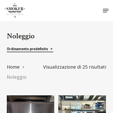
Skip
Menu
Men
to
main
content
Noleggio
Ordinamento predefinito
Home
Visualizzazione di 25 risultati
Noleggio