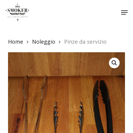
Skip
Menu
Men
to
main
content
Home
Noleggio
Pinze da servizio