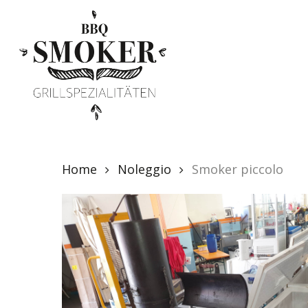
Skip
to
main
content
Home
Noleggio
Smoker piccolo