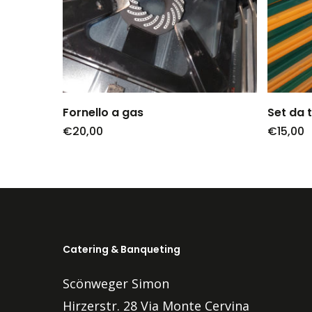
Fornello a gas
Set da 
€
20,00
€
15,00
Catering & Banqueting
Scönweger Simon
Hirzerstr. 28 Via Monte Cervina