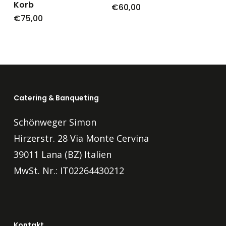
Korb
€
60,00
€
75,00
Catering & Banqueting
Schönweger Simon
Hirzerstr. 28 Via Monte Cervina
39011 Lana (BZ) Italien
MwSt. Nr.: IT02264430212
Kontakt