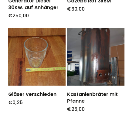
Generator Diesel
Gazebo Rot 3x6M
30Kw. auf Anhänger
€
60,00
€
250,00
Gläser verschieden
Kastanienbräter mit
Pfanne
€
0,25
€
25,00