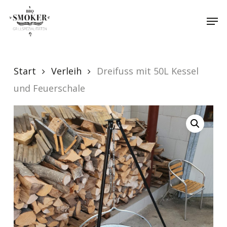
Skip
Menu
Men
to
main
content
Start
Verleih
Dreifuss mit 50L Kessel
und Feuerschale