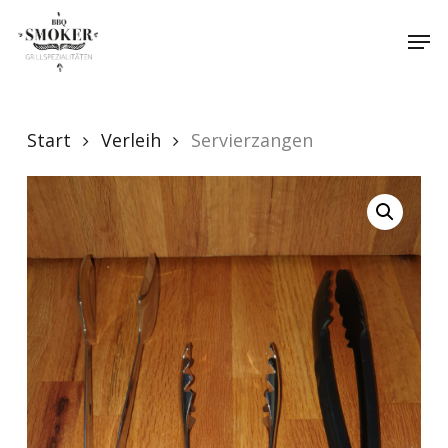
Skip
Menu
Men
to
main
content
Start
Verleih
Servierzangen